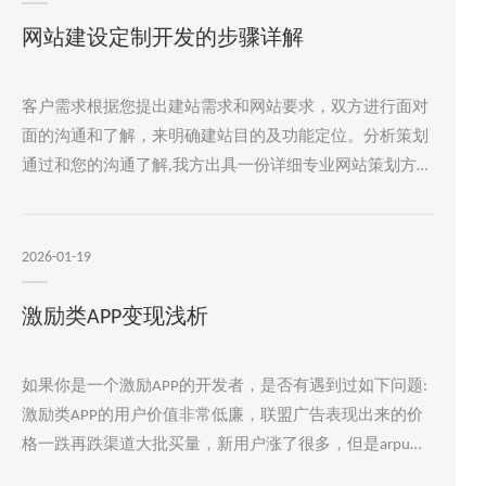
哪些优点？1、更利于SEO优化对于网站后期的SEO优化而
言，响应式的网站更加利于SEO优化的推广，因为网站的
网站建设定制开发的步骤详解
不管如何，如果这个url在PC端被收录了，那么相应的在其
他的硬件设备上面也是等于收录的，这样就不在需要
客户需求根据您提出建站需求和网站要求，双方进行面对
面的沟通和了解，来明确建站目的及功能定位。分析策划
通过和您的沟通了解,我方出具一份详细专业网站策划方
案，内有功能明细，页面设计数量，预算等。方案认可双
方确定网站建设方案具体细节及价格，您对我方的方案中
内容和报价认可了，这时您需要与我方签订网站制作合同
2026-01-19
并支付50%的预付款，申请域名并开始进行页面设计工
作。页面设计签订合同约三个工作日后，我方设计出首页
激励类APP变现浅析
设计小样提交给您，您对方案有权提出自己的修改意见和
建议，我方进行合理采纳进行修改或重新打版。
如果你是一个激励APP的开发者，是否有遇到过如下问题:
激励类APP的用户价值非常低廉，联盟广告表现出来的价
格一跌再跌渠道大批买量，新用户涨了很多，但是arpu却
没啥提升高昂的用户提现成本，收益率持续低靡，成本回