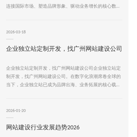
连接国际市场、塑造品牌形象、驱动业务增长的核心数字
资产。对于地处粤港澳大湾区、拥有深厚制造业基础和外
贸传统的企业而言，打造一个高效的独立站，构建起坚实
的数字营销门户，是拥抱新业态、开拓新渠道的关键一
2026-03-18
步。一个高效的独立站，其意义远不止于“网上名片”。它
是一个全天候的全球业务展厅，一个精准的客户数据收集
企业独立站定制开发，找广州网站建设公司
中心，一个自动化营销活动的承载平台，更是企业品牌故
事与专业价值的直接传达者。
企业独立站定制开发，找广州网站建设公司企业独立站定
制开发，找广州网站建设公司。在数字化浪潮席卷全球的
当下，企业独立站已成为品牌出海、业务拓展的核心载
体。不同于模板化建站的千篇一律，企业独立站定制开发
通过深度融合品牌基因与业务逻辑，为企业打造专属的线
上门户。而广州作为中国科技创新的前沿阵地，汇聚了众
2026-01-20
多具备国际化视野与技术实力的建站服务商，其中广州市
网站制作凭借十年行业深耕，成为企业定制化独立站建设
网站建设行业发展趋势2026
的合作伙伴。网站定制化服务:从需求洞察到价值落地企业