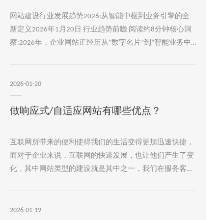
独立站定制开发的核心在于“精准匹配”。
网站建设行业发展趋势2026:从智能中枢到业务引擎的全
新定义2026年1月20日 行业趋势前瞻 阅读约8分钟核心洞
察:2026年，企业网站正经历从“数字名片”到“智能业务中
枢”的根本性转变。随着全球网站建设市场以约6.3%的年
复合增长率持续扩张，技术驱动与业务需求的双重力量，
正在重塑行业的标准、价值与竞争格局。企业若不能把握
2026-01-20
AI深度集成、性能安全基建与可衡量ROI这三大核心，将在
数字化竞争中面临巨大风险。一、 根本性转变:从展示窗
做响应式/自适应网站有哪些优点？
口到数字业务中枢过去，企业官网的核心使命是信息展示
与品牌宣传。
互联网所带来的便利使得我们的生活变得更加迅速快捷，
而对于企业来说，互联网的快速发展，也让他们产生了变
化，其中网站类型的建设就是其中之一，我们在服务客户
过程中，有一个环节一定会经历，那就是给客户介绍网站
类型的时候，作为一般企业官网来说，终端适配就显得很
重要了，所以就会有一个问题，做响应式/自适应网站有
2026-01-19