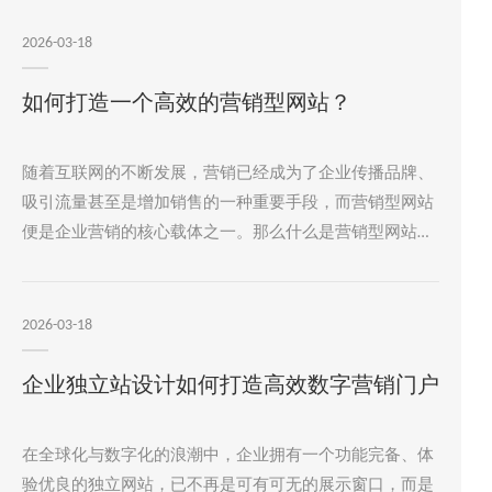
率的营销型企业网站。明确目标群体首先，明确目标群体
是创建有效营销型网站的前提。通过深入分析用户的特
2026-03-18
征、需求、兴趣和行为习惯，网站设计才能更加精确。企
业可以通过市场调研、用户访谈和数据分析等方式，了解
如何打造一个高效的营销型网站？
目标群体的画像。
随着互联网的不断发展，营销已经成为了企业传播品牌、
吸引流量甚至是增加销售的一种重要手段，而营销型网站
便是企业营销的核心载体之一。那么什么是营销型网站
呢？简单来说，营销型网站是指能够通过网站展现企业产
品、服务、品牌或者战略的不同之处，从而吸引目标客户
并促使其完成购买、预约、咨询或者其他转化行为的一种
2026-03-18
网站。而要打造一个高效的营销型网站，离不开以下几个
方面的因素:一、设计与用户体验网站设计是影响用户仅此
企业独立站设计如何打造高效数字营销门户
访问网站的关键因素之一，而的设计则能够增强用户的留
存率和转化率，为网站的营销策略打下基础。
在全球化与数字化的浪潮中，企业拥有一个功能完备、体
验优良的独立网站，已不再是可有可无的展示窗口，而是