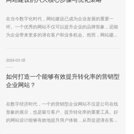
网站建设的六大核心步骤与优化策略
在当今数字化时代，网站建设已成为企业发展的重要一
环。一个优秀的网站不仅可以提升企业的品牌形象，还能
为企业带来更多的潜在客户和业务机会。然而，网站建设
并非一蹴而就的过程，需要经历一系列核心步骤，并进行
相应的优化策略。本文将深度解析网站建设的六大核心步
骤与优化策略，帮助企业更好地进行网站建设。一、明确
2026-03-18
网站目标与定位深度剖析:网站建设的六大核心环节与优化
策略揭秘在数字时代的浪潮中，网站建设已然成为企业展
如何打造一个能够有效提升转化率的营销型
示形象、推广产品和服务的重要窗口。
企业网站？
在数字经济时代，一个的营销型企业网站不仅是公司在线
形象的展示，也是吸引客户、提升转化率的重要工具。好
的网站设计能够有效地提升用户体验，从而促进潜在客户
的转化。本文将详细探讨如何打造一个能够有效提升转化